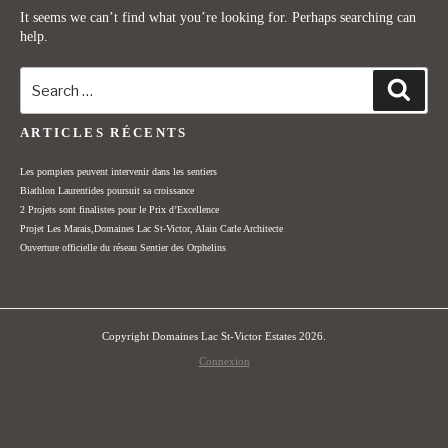
It seems we can’t find what you’re looking for. Perhaps searching can
help.
Search
for:
Sear
ARTICLES RÉCENTS
Les pompiers peuvent intervenir dans les sentiers
Biathlon Laurentides poursuit sa croissance
2 Projets sont finalistes pour le Prix d’Excellence
Projet Les Marais,Domaines Lac St-Victor, Alain Carle Architecte
Ouverture officielle du réseau Sentier des Orphelins
Copyright Domaines Lac St-Victor Estates 2026.
Connexion